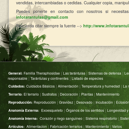
vendidas, intercambiadas o cedidas. Cualquier copia, manipula
Puedes ponerte en contacto con nosotros si necesitas
infotarantulas@gmail.com
Recuerda citar siempre la fuente -->
http://www.infotarantu
General:
Familia Theraphosidae
|
Las tarántulas
|
Sistemas de defensa
|
Le
responsable
|
Tarántulas y continentes
|
Listado de especies
Cuidados:
Cuidados Básicos
|
Alimentación
|
Temperatura y humedad
|
La 
Terrario:
El terrario
|
Sustratos
|
Decoración
|
Plantas
|
Mantenimiento
Reproducción:
Reproducción
|
Gravidez
|
Desovado
|
Incubación
|
Eclosió
Anatomía Externa:
Exoesqueleto
|
Órganos de los sentidos
|
Longevidad y
Anatomía Interna:
Corazón y riego sanguineo
|
Sistema respiratorio
|
Siste
Artículos:
Alimentacion
|
Fabricación terrarios
|
Mantenimiento
|
Varios