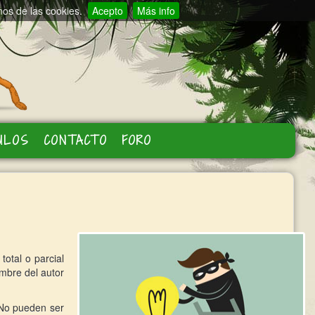
mos de las cookies.
Acepto
Más info
ULOS
CONTACTO
FORO
total o parcial
ombre del autor
 No pueden ser