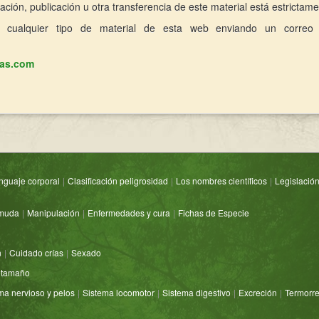
ción, publicación u otra transferencia de este material está estrictame
 cualquier tipo de material de esta web enviando un correo 
las.com
nguaje corporal
|
Clasificación peligrosidad
|
Los nombres científicos
|
Legislació
muda
|
Manipulación
|
Enfermedades y cura
|
Fichas de Especie
n
|
Cuidado crías
|
Sexado
 tamaño
ma nervioso y pelos
|
Sistema locomotor
|
Sistema digestivo
|
Excreción
|
Termorre