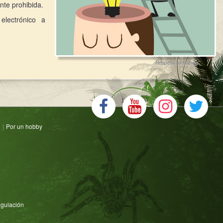
nte prohibida.
electrónico a
Respeta mi trabajo.
n
|
Por un hobby
gulación